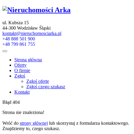
ul. Kubsza 15
44-300 Wodzisław Śląski
kontakt@nieruchomosciarka.pl
+48 888 501 900
+48 799 861 755
Strona główna
Oferty
O firmie
Zgłoś
Zgłoś ofertę
Zgłoś czego szukasz
Kontakt
Błąd 404
Strona nie znaleziona!
Wróć do
strony głównej
lub skorzystaj z formularza kontaktowego.
Znajdziemy to, czego szukasz.