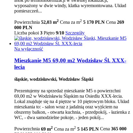
Blok po termomodernizacji w świetnej lokalizacji,
wyposażony w dwie windy, klatka wyremontowana. Układ
pomieszczeń...
2
2
Powierzchnia
52,03 m
Cena za m
5 170 PLN
Cena
269
000 PLN
Liczba pokoi
3
Piętro
9/10
Szczegóły
Na wyłączność
Mieszkanie M5 69,00 m2 Wodzisław Śl. XXX-
lecia
śląskie, wodzisławski, Wodzisław Śląski
Prezentujemy na sprzedaż mieszkanie M5 o powierzchni
69,00 m2 w Wodzisławiu Śląskim na Osiedlu XXX-lecia.
Lokal znajduje się na 4 piętrze w 10 piętrowym bloku. Układ
mieszkania to: - salon wraz z jadalnią oraz wyjściem na
obszerny balkon, - otwarta kuchnia, - przedpokój, - łazienka z
WC, - dwa samodzielne pokoje, - jeden pokój...
2
2
Powierzchnia
69 m
Cena za m
5 145 PLN
Cena
365 000