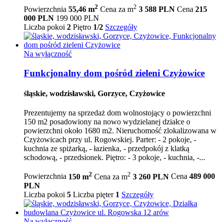
2
2
Powierzchnia
55,46 m
Cena za m
3 588 PLN
Cena
215
000 PLN
199 000 PLN
Liczba pokoi
2
Piętro
1/2
Szczegóły
Na wyłączność
Funkcjonalny dom pośród zieleni Czyżowice
śląskie, wodzisławski, Gorzyce, Czyżowice
Prezentujemy na sprzedaż dom wolnostojący o powierzchni
150 m2 posadowiony na nowo wydzielanej działce o
powierzchni około 1680 m2. Nieruchomość zlokalizowana w
Czyżowicach przy ul. Rogowskiej. Parter: - 2 pokoje, -
kuchnia ze spiżarką, - łazienka, - przedpokój z klatką
schodową, - przedsionek. Piętro: - 3 pokoje, - kuchnia, -...
2
2
Powierzchnia
150 m
Cena za m
3 260 PLN
Cena
489 000
PLN
Liczba pokoi
5
Liczba pięter
1
Szczegóły
Na wyłączność