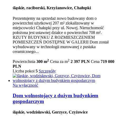
śląskie, raciborski, Krzyżanowice, Chałupki
Prezentujemy na sprzedaż nowo budowany dom o
powierzchni użytkowej 207 m² zlokalizowany w
miejscowości Chałupki przy ul. Nowej. Nieruchomość
położona jest ustawnej działce o powierzchni 708 m².
RZUTY BUDYNKU Z ROZMIESZCZENIEM
POMIESZCZEŃ DOSTĘPNE W GALERII Dom został
wybudowany w technologii murowanej z pustaka
ceramicznego...
2
2
Powierzchnia
300 m
Cena za m
2 397 PLN
Cena
719 000
PLN
Liczba pokoi
5
Szczegóły
Na wyłączność
Dom wolnostojący z dużym budynkiem
gospodarczym
śląskie, wodzisławski, Gorzyce, Czyżowice