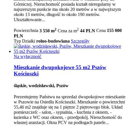
Górniczej. Nieruchomość posiada kształt nieregularny w
najszerszym punkcie ma około 20 metrów a w najwęższym
około 13 metrów, długość to około 190 metrów.
Ukształtowanie...
2
2
Powierzchnia
3 550 m
Cena za m
44 PLN
Cena
155 000
PLN
Typ Działki
rolno-budowlana
Szczegóły
Na wyłączność
Mieszkanie dwupokojowe 55 m2 Pszów
Kościuszki
śląskie, wodzisławski, Pszów
Prezentujemy Państwu na sprzedaż dwupokojowe mieszkanie
w Pszowie na Osiedlu Kościuszki. Mieszkanie o powierzchni
55,46 m2 znajduje się na 1 piętrze 2 piętrowego blok. Układ
pomieszczeń: - salon, - sypialnia, - kuchnia z oknem, -
łazienka z WC oraz oknem, - przedpokój. Nieruchomość do
własnej aranżacji. Okna PCV na podłogach panele...