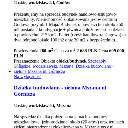
śląskie, wodzisławski, Godów
Prezentujemy na sprzedaż budynek handlowo-usługowo-
mieszkalny. Nieruchomość zlokalizowana jest w centrum
Godowa przy ul. 1 Maja. Budynek o powierzchni około 260
m2 posiada 2 kondygnacje + piwnica położony jest na działce
o powierzchni 2153 m2. Parter (część handlowo-usługowa) to
dwa odrębne lokale 100 m2 oraz 30 m2 z bezpośrednim...
2
2
Powierzchnia
260 m
Cena za m
2 688 PLN
Cena
699 000
PLN
Przeznaczenie Obiektu
obiekt/budynek
Szczegóły
Na wyłączność
Działka budowlano - zielona Mszana ul.
Górnicza
śląskie, wodzisławski, Mszana
Na sprzedaż działka położona na ternach zabudowy
mieszkaniowej jednorodzinnej około (20 arów) oraz terenach
zieleni nieurządzonej zlokalizowana w Mszanie przy ul.