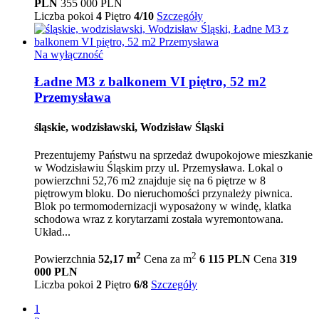
PLN
355 000 PLN
Liczba pokoi
4
Piętro
4/10
Szczegóły
Na wyłączność
Ładne M3 z balkonem VI piętro, 52 m2
Przemysława
śląskie, wodzisławski, Wodzisław Śląski
Prezentujemy Państwu na sprzedaż dwupokojowe mieszkanie
w Wodzisławiu Śląskim przy ul. Przemysława. Lokal o
powierzchni 52,76 m2 znajduje się na 6 piętrze w 8
piętrowym bloku. Do nieruchomości przynależy piwnica.
Blok po termomodernizacji wyposażony w windę, klatka
schodowa wraz z korytarzami została wyremontowana.
Układ...
2
2
Powierzchnia
52,17 m
Cena za m
6 115 PLN
Cena
319
000 PLN
Liczba pokoi
2
Piętro
6/8
Szczegóły
1