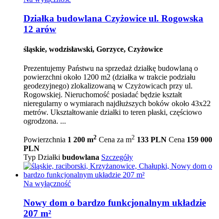
Działka budowlana Czyżowice ul. Rogowska
12 arów
śląskie, wodzisławski, Gorzyce, Czyżowice
Prezentujemy Państwu na sprzedaż działkę budowlaną o
powierzchni około 1200 m2 (działka w trakcie podziału
geodezyjnego) zlokalizowaną w Czyżowicach przy ul.
Rogowskiej. Nieruchomość posiadać będzie kształt
nieregularny o wymiarach najdłuższych boków około 43x22
metrów. Ukształtowanie działki to teren płaski, częściowo
ogrodzona. ...
2
2
Powierzchnia
1 200 m
Cena za m
133 PLN
Cena
159 000
PLN
Typ Działki
budowlana
Szczegóły
Na wyłączność
Nowy dom o bardzo funkcjonalnym układzie
207 m²