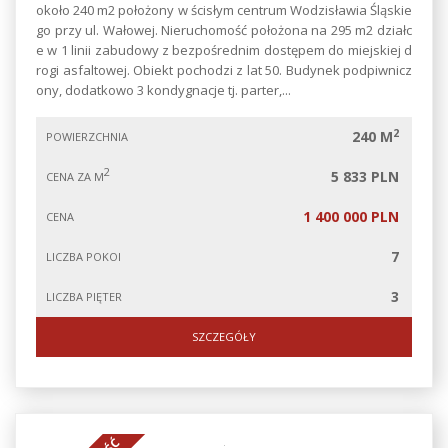
około 240 m2 położony w ścisłym centrum Wodzisławia Śląskie
go przy ul. Wałowej. Nieruchomość położona na 295 m2 działc
e w 1 linii zabudowy z bezpośrednim dostępem do miejskiej d
rogi asfaltowej. Obiekt pochodzi z lat 50. Budynek podpiwnicz
ony, dodatkowo 3 kondygnacje tj. parter,...
2
240 M
POWIERZCHNIA
2
5 833 PLN
CENA ZA M
1 400 000 PLN
CENA
7
LICZBA POKOI
3
LICZBA PIĘTER
SZCZEGÓŁY