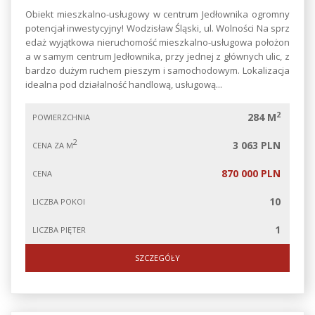
Obiekt mieszkalno-usługowy w centrum Jedłownika ogromny
potencjał inwestycyjny! Wodzisław Śląski, ul. Wolności Na sprz
edaż wyjątkowa nieruchomość mieszkalno-usługowa położon
a w samym centrum Jedłownika, przy jednej z głównych ulic, z
bardzo dużym ruchem pieszym i samochodowym. Lokalizacja
idealna pod działalność handlową, usługową...
2
284 M
POWIERZCHNIA
2
3 063 PLN
CENA ZA M
870 000 PLN
CENA
10
LICZBA POKOI
1
LICZBA PIĘTER
SZCZEGÓŁY