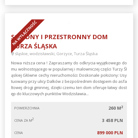
NA WYŁĄCZNOŚĆ
SOLIDNY I PRZESTRONNY DOM
TURZA ŚLĄSKA
śląskie, wodzisławski, Gorzyce, Turza Śląska
Nowa niższa cena ! Zapraszamy do odkrycia wyjątkowego do
mu wolnostojącego w popularnej i malowniczej części Turzy Śl
ąskiej Główne cechy nieruchomości: Doskonale położony: Usy
tuowany przy ulicy Dalków z bezpośrednim dostępem do asfa
ltowej drogi gminnej, dzięki czemu ten dom oferuje łatwy dost
ęp do kluczowych punktów Wodzisławia...
2
260 M
POWIERZCHNIA
2
3 458 PLN
CENA ZA M
899 000 PLN
CENA