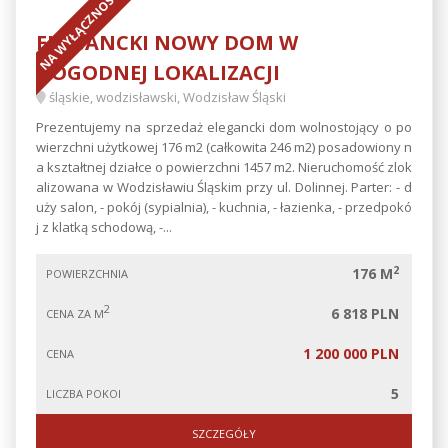
NA WYŁĄCZNOŚĆ
ELEGANCKI NOWY DOM W
DOGODNEJ LOKALIZACJI
śląskie, wodzisławski, Wodzisław Śląski
Prezentujemy na sprzedaż elegancki dom wolnostojący o po
wierzchni użytkowej 176 m2 (całkowita 246 m2) posadowiony n
a kształtnej działce o powierzchni 1457 m2. Nieruchomość zlok
alizowana w Wodzisławiu Śląskim przy ul. Dolinnej. Parter: - d
uży salon, - pokój (sypialnia), - kuchnia, - łazienka, - przedpokó
j z klatką schodową, -...
2
176 M
POWIERZCHNIA
2
6 818 PLN
CENA ZA M
1 200 000 PLN
CENA
5
LICZBA POKOI
SZCZEGÓŁY