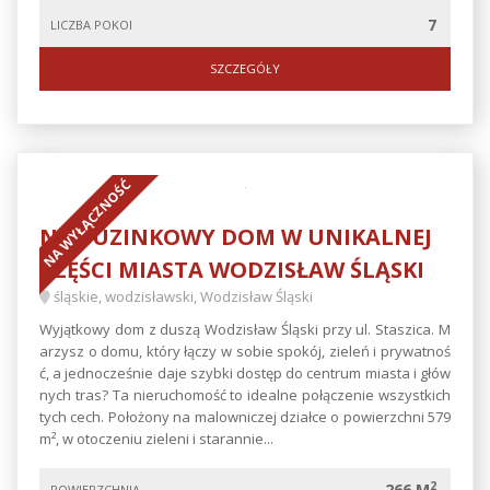
7
LICZBA POKOI
SZCZEGÓŁY
NA WYŁĄCZNOŚĆ
NIETUZINKOWY DOM W UNIKALNEJ
CZĘŚCI MIASTA WODZISŁAW ŚLĄSKI
śląskie, wodzisławski, Wodzisław Śląski
Wyjątkowy dom z duszą Wodzisław Śląski przy ul. Staszica. M
arzysz o domu, który łączy w sobie spokój, zieleń i prywatnoś
ć, a jednocześnie daje szybki dostęp do centrum miasta i głów
nych tras? Ta nieruchomość to idealne połączenie wszystkich
tych cech. Położony na malowniczej działce o powierzchni 579
m², w otoczeniu zieleni i starannie...
2
266 M
POWIERZCHNIA