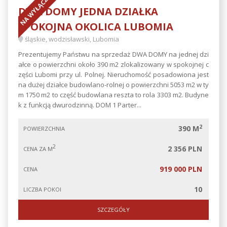
NA WYŁĄCZNOŚĆ
DWA DOMY JEDNA DZIAŁKA
SPOKOJNA OKOLICA LUBOMIA
śląskie, wodzisławski, Lubomia
Prezentujemy Państwu na sprzedaż DWA DOMY na jednej dzi
ałce o powierzchni około 390 m2 zlokalizowany w spokojnej c
zęści Lubomi przy ul. Polnej. Nieruchomość posadowiona jest
na dużej działce budowlano-rolnej o powierzchni 5053 m2 w ty
m 1750 m2 to część budowlana reszta to rola 3303 m2. Budyne
k z funkcją dwurodzinną. DOM 1 Parter...
2
390 M
POWIERZCHNIA
2
2 356 PLN
CENA ZA M
919 000 PLN
CENA
10
LICZBA POKOI
SZCZEGÓŁY