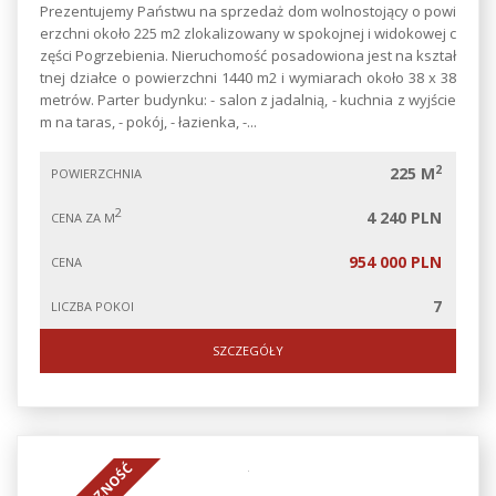
Prezentujemy Państwu na sprzedaż dom wolnostojący o powi
erzchni około 225 m2 zlokalizowany w spokojnej i widokowej c
zęści Pogrzebienia. Nieruchomość posadowiona jest na kształ
tnej działce o powierzchni 1440 m2 i wymiarach około 38 x 38
metrów. Parter budynku: - salon z jadalnią, - kuchnia z wyjście
m na taras, - pokój, - łazienka, -...
2
225 M
POWIERZCHNIA
2
4 240 PLN
CENA ZA M
954 000 PLN
CENA
7
LICZBA POKOI
SZCZEGÓŁY