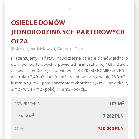
OSIEDLE DOMÓW
JEDNORODZINNYCH PARTEROWYCH
OLZA
śląskie, wodzisławski, Gorzyce, Olza
Prezentujemy Państwu nowoczesne osiedle domów jednoro
dzinnych parterowych o powierzchni mieszkalnej 103 m2 zlok
alizowane w Olzie gmina Gorzyce. ROZKŁAD POMIESZCZEŃ: -
wiatrołap 2,40 m2 - hol 9,1 m2 - salon wraz z jadalnią 28,3 m2 -
kuchnia 9,0 m2 - pomieszczenie techniczne 6,5 m2 - łazienka 7,
3 m2 - WC 1,7 m2 - pokój 11,8 m2 - pokój...
2
103 M
POWIERZCHNIA
2
7 282 PLN
CENA ZA M
750 000 PLN
CENA