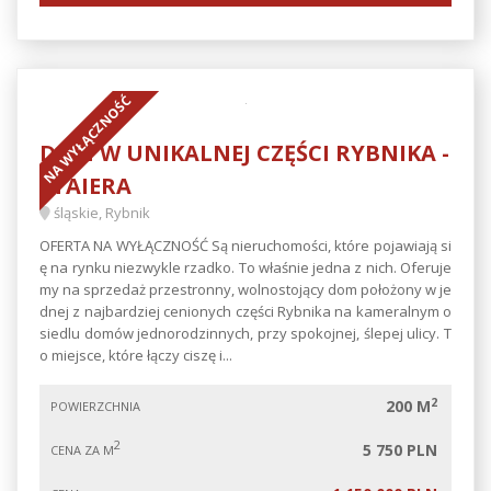
NA WYŁĄCZNOŚĆ
DOM W UNIKALNEJ CZĘŚCI RYBNIKA -
STAIERA
śląskie, Rybnik
OFERTA NA WYŁĄCZNOŚĆ Są nieruchomości, które pojawiają si
ę na rynku niezwykle rzadko. To właśnie jedna z nich. Oferuje
my na sprzedaż przestronny, wolnostojący dom położony w je
dnej z najbardziej cenionych części Rybnika na kameralnym o
siedlu domów jednorodzinnych, przy spokojnej, ślepej ulicy. T
o miejsce, które łączy ciszę i...
2
200 M
POWIERZCHNIA
2
5 750 PLN
CENA ZA M