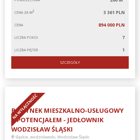
2
3 361 PLN
CENA ZA M
894 000 PLN
CENA
7
LICZBA POKOI
1
LICZBA PIĘTER
SZCZEGÓŁY
NA WYŁĄCZNOŚĆ
BUDYNEK MIESZKALNO-USŁUGOWY
Z POTENCJAŁEM - JEDŁOWNIK
WODZISŁAW ŚLĄSKI
śląskie, wodzisławski, Wodzisław Śląski