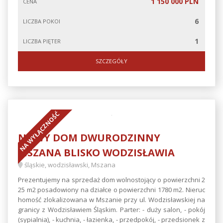
1 150 000 PLN
CENA
6
LICZBA POKOI
1
LICZBA PIĘTER
SZCZEGÓŁY
NA WYŁĄCZNOŚĆ
NOWY DOM DWURODZINNY
MSZANA BLISKO WODZISŁAWIA
śląskie, wodzisławski, Mszana
Prezentujemy na sprzedaż dom wolnostojący o powierzchni 2
25 m2 posadowiony na działce o powierzchni 1780 m2. Nieruc
homość zlokalizowana w Mszanie przy ul. Wodzisławskiej na
granicy z Wodzisławiem Śląskim. Parter: - duży salon, - pokój
(sypialnia), - kuchnia, - łazienka, - przedpokój, - przedsionek z