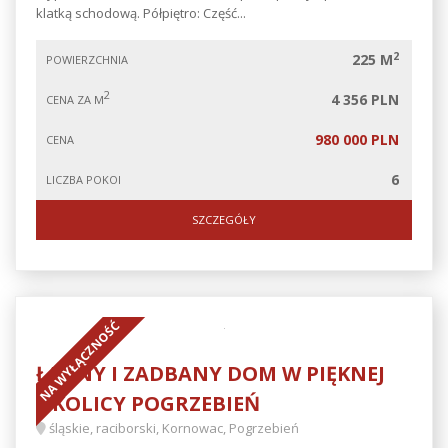
klatką schodową. Półpiętro: Część...
2
225 M
POWIERZCHNIA
2
4 356 PLN
CENA ZA M
980 000 PLN
CENA
6
LICZBA POKOI
SZCZEGÓŁY
NA WYŁĄCZNOŚĆ
ŁADNY I ZADBANY DOM W PIĘKNEJ
OKOLICY POGRZEBIEŃ
śląskie, raciborski, Kornowac, Pogrzebień